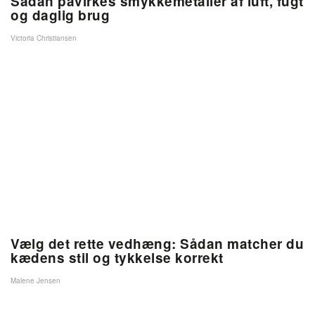
Sådan påvirkes smykkemetaller af luft, fugt
og daglig brug
Victoria Christiansen
Vælg det rette vedhæng: Sådan matcher du
kædens stil og tykkelse korrekt
Malene Jensen