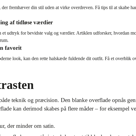
r fremhæver din stil uden at virke overdreven. Få tips til at skabe ha
ng af tidløse værdier
n et udtryk for bevidste valg og værdier. Artiklen udforsker, hvordan
trum.
n favorit
oderne look, kan den rette halskæde fuldende dit outfit. Få et overblik
rasten
både teknik og præcision. Den blanke overflade opnås genn
erflade kan derimod skabes på flere måder – for eksempel v
tur, der minder om satin.