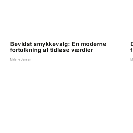
Bevidst smykkevalg: En moderne
fortolkning af tidløse værdier
f
Malene Jensen
M