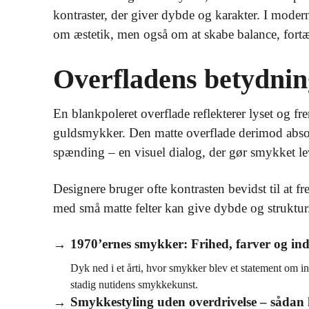
kontraster, der giver dybde og karakter. I mode
om æstetik, men også om at skabe balance, fortæl
Overfladens betydnin
En blankpoleret overflade reflekterer lyset og f
guldsmykker. Den matte overflade derimod absorb
spænding – en visuel dialog, der gør smykket l
Designere bruger ofte kontrasten bevidst til at
med små matte felter kan give dybde og struktur. 
1970’ernes smykker: Frihed, farver og indi
Dyk ned i et årti, hvor smykker blev et statement om in
stadig nutidens smykkekunst.
Smykkestyling uden overdrivelse – sådan 