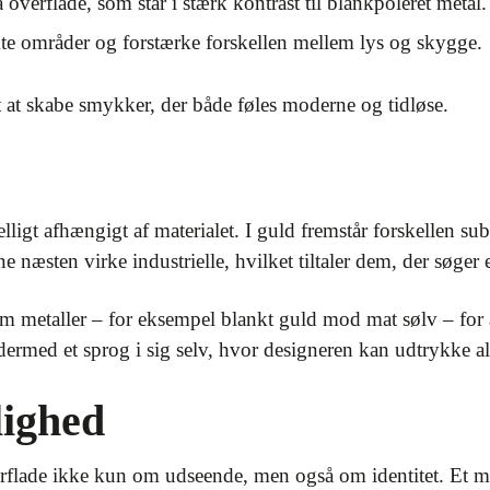
overflade, som står i stærk kontrast til blankpoleret metal.
te områder og forstærke forskellen mellem lys og skygge.
 at skabe smykker, der både føles moderne og tidløse.
ligt afhængigt af materialet. I guld fremstår forskellen s
ne næsten virke industrielle, hvilket tiltaler dem, der søger
m metaller – for eksempel blankt guld mod mat sølv – for a
rmed et sprog i sig selv, hvor designeren kan udtrykke alt 
ighed
flade ikke kun om udseende, men også om identitet. Et m