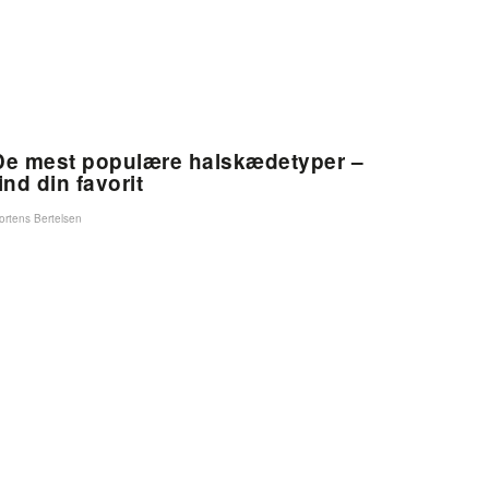
De mest populære halskædetyper –
ind din favorit
ortens Bertelsen