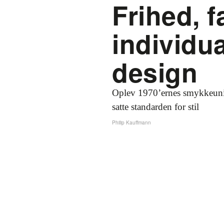
Frihed, f
individua
design
Oplev 1970’ernes smykkeunive
satte standarden for stil
Philip Kauffmann