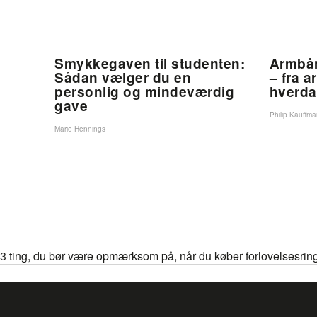
Smykkegaven til studenten:
Armbån
Sådan vælger du en
– fra a
personlig og mindeværdig
hverd
gave
Philip Kauffm
Marie Hennings
3 ting, du bør være opmærksom på, når du køber forlovelsesrin