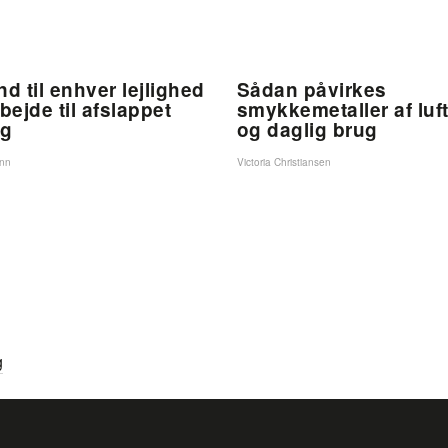
d til enhver lejlighed
Sådan påvirkes
rbejde til afslappet
smykkemetaller af luft
ag
og daglig brug
ann
Victoria Christiansen
g