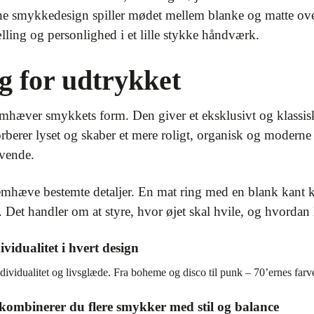
rne smykkedesign spiller mødet mellem blanke og matte over
ling og personlighed i et lille stykke håndværk.
g for udtrykket
remhæver smykkets form. Den giver et eksklusivt og klassisk
erer lyset og skaber et mere roligt, organisk og moderne 
evende.
 fremhæve bestemte detaljer. En mat ring med en blank kant
Det handler om at styre, hvor øjet skal hvile, og hvordan l
vidualitet i hvert design
dividualitet og livsglæde. Fra boheme og disco til punk – 70’ernes farv
kombinerer du flere smykker med stil og balance